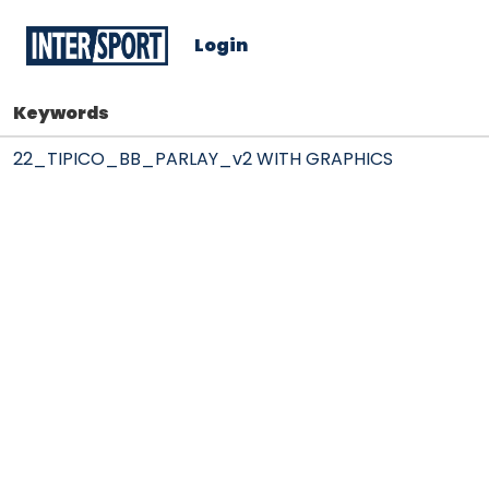
Login
Keywords
22_TIPICO_BB_PARLAY_v2 WITH GRAPHICS