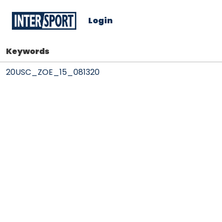
Login
Keywords
20USC_ZOE_15_081320