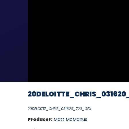
20DELOITTE_CHRIS_031620
20DELOITTE_CHRIS_031620_720_GFX
Producer:
Matt McManus