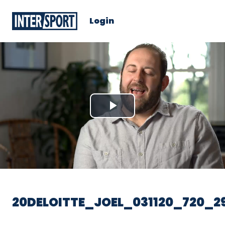
Login
Play
Video
20DELOITTE_JOEL_031120_720_