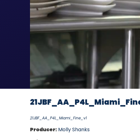
21JBF_AA_P4L_Miami_Fin
21JBF_AA_P4L_Miami_Fine_v1
Producer:
Molly Shanks