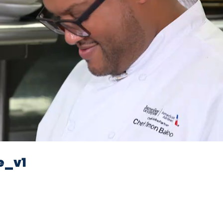
Video
e_v1