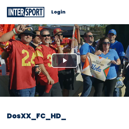
Login
Play
Video
DosXX_FC_HD_